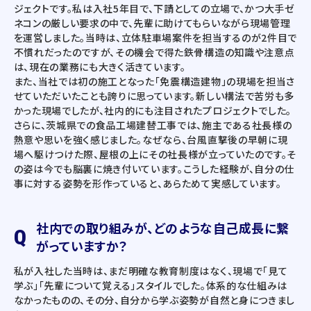
ジェクトです。私は入社5年目で、下請としての立場で、かつ大手ゼ
ネコンの厳しい要求の中で、先輩に助けてもらいながら現場管理
を運営しました。当時は、立体駐車場案件を担当するのが2件目で
不慣れだったのですが、その機会で得た鉄骨構造の知識や注意点
は、現在の業務にも大きく活きています。
また、当社では初の施工となった「免震構造建物」の現場を担当さ
せていただいたことも誇りに思っています。新しい構法で苦労も多
かった現場でしたが、社内的にも注目されたプロジェクトでした。
さらに、茨城県での食品工場建替工事では、施主である社長様の
熱意や思いを強く感じました。なぜなら、台風直撃後の早朝に現
場へ駆けつけた際、屋根の上にその社長様が立っていたのです。そ
の姿は今でも脳裏に焼き付いています。こうした経験が、自分の仕
事に対する姿勢を形作っていると、あらためて実感しています。
社内での取り組みが、どのような自己成長に繋
Q
がっていますか？
私が入社した当時は、まだ明確な教育制度はなく、現場で「見て
学ぶ」「先輩について覚える」スタイルでした。体系的な仕組みは
なかったものの、その分、自分から学ぶ姿勢が自然と身につきまし